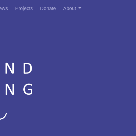
ews
Projects
Donate
About
nd
 nur
n