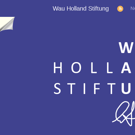
Wau Holland Stiftung
N
Subj:
Re: [FYI] [Fwd: Code 1 in D - Das Imperium schlaegt
zurueck]
Date: Tue, 25 Apr 2000 02:39:36
From: Wau Holland <wau@minos.trend.jena.thur.de>
Ein Freund von mir ist Staatenloser mit einem von Deutschla
ausgestelltem Pass. Vom Rechtsempfinden her sollte er nicht
die damit verbundenen Nachteile (Wehrpflichtiger aller Herre
Laender), sondern auch Vorteile (alle DVD-Regionalcodes)
geniessen koennen. Irgendwelche rechtlichen Einwaende im
Zeitalter der Globalisierung?
http://www.fitug.de/debate/0004/msg00469.html