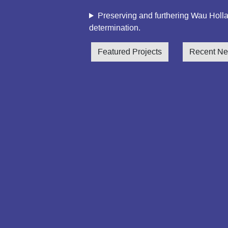
Preserving and furthering Wau Hollan
determination.
Featured Projects
Recent N