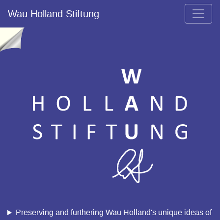
Wau Holland Stiftung
Subj:
Re: [FYI] [Fwd: Code 1 in D - Das Imperium schlaegt
zurueck]
Date: Tue, 25 Apr 2000 02:39:36
From: Wau Holland <wau@minos.trend.jena.thur.de>
Ein Freund von mir ist Staatenloser mit einem von Deutschla
ausgestelltem Pass. Vom Rechtsempfinden her sollte er nicht
die damit verbundenen Nachteile (Wehrpflichtiger aller Herre
Laender), sondern auch Vorteile (alle DVD-Regionalcodes)
geniessen koennen. Irgendwelche rechtlichen Einwaende im
Zeitalter der Globalisierung?
http://www.fitug.de/debate/0004/msg00469.html
Preserving and furthering Wau Holland's unique ideas of