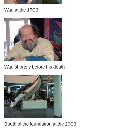
Wau at the 17C3
Wau shortely before his death
Booth of the foundation at the 20C3